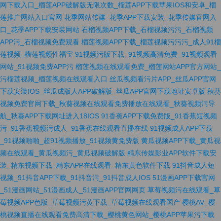
网下载入口_榴莲APP破解版无限次数_榴莲APP下载苹果IOS和安卓_榴
莲推广网站入口官网
花季网站传媒_花季APP下载安装_花季传媒官网入
口_花季APP下载安装网站
石榴视频APP下载_石榴视频污污_石榴视频
APP污_石榴视频免费观看
榴莲视频APP下载_榴莲视频污污污_成人91榴
莲视频_榴莲视频性福宝
91视频污版下载_91视频高清免费_91视频观看
网站_91视频免费APP污
榴莲视频在线观看免费_榴莲网站APP官方网站_
污榴莲视频_榴莲视频在线观看入口
丝瓜视频看污片APP_丝瓜APP官网
下载安装IOS_丝瓜成版人APP破解版_丝瓜APP官网下载地址安卓版
秋葵
视频免费官网下载_秋葵视频在线观看免费播放在线观看_秋葵视频污导
航_秋葵APP下载网址进入18IOS
91香蕉APP下载免费版_91香蕉短视频
污_91香蕉视频污成人_91香蕉在线观看直播在线
91视频成人APP下载
_91视频啪啪_超91视频播放_91视频黄免费版
黄瓜视频APP下载_黄瓜视
频在线观看_黄瓜视频污_黄瓜视频破解版
精东传媒影业APP软件下载安
装_精东视频下载_精东APP在线观看_精东黄色软件下载
91抖音成人短
视频_91抖音APP下载_91抖音污_91抖音成人IOS
51漫画APP下载官网
_51漫画网站_51漫画成人_51漫画APP官网网页
草莓视频污在线观看_草
莓视频APP色版_草莓视频污黄下载_草莓视频在线观看国产
樱桃AV_樱
桃视频直播在线观看免费高清下载_樱桃黄色网站_樱桃APP苹果污下载