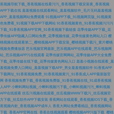
蕉视频导航下载_香蕉视频在线看污污_香蕉视频下载安装黄_香蕉视频
APP下载在线
羞羞视频在线观看网站_羞羞视频软件_毛片无码羞羞视频
APP_羞羞视频网站免费观看
91视频APP下载_91视频网页版_91视频黄
色免费看_91视频下载APP下载网站
91香蕉视频黄色_91香蕉视频污污污
下载_91香蕉视频APP官网_91香蕉视频下载链接
花季传媒APP下载_花
季传媒APP隐藏入口网站免费_花季视频传媒_花季传媒黄色网站入口
樱
桃视频在线观看第二_樱桃视频APP下载安装_樱桃视频下载污_黄片樱桃
视频免费播放器
芭乐视频官网最新_芭乐视频APP在线观看_芭乐视频网
站_芭乐视频APP污在线观看
花季传媒官网网站_花季传媒APP大全免费
下载_花季传媒在线下载_花季传媒黄色网站入口
羞羞小视频在线观看_羞
羞视频免费入口网站_羞羞视频下载APP_男女羞羞视频软件
91香蕉APP
下载网址_91香蕉视频免费_91香蕉视频黄污_91香蕉成人APP最新版官
网
香蕉视频免费下载_香蕉视频免费版_91香蕉视频在线_91成香蕉视频
人APP
小蝌蚪网站视频_小蝌蚪视频污下载_小蝌蚪视频污污_蝌蚪视频
APP在线观看
丝瓜污视频在线观看_丝瓜视频WWW下载污_丝瓜视频官
方下载_丝瓜软件APP下载安装
香蕉网站在线观看_香蕉视频IOS下载_香
蕉视频内射_香蕉视频APP成年人
香蕉大网站免费看精品_香蕉视频网站
下载_香蕉APP官网在线_香蕉在线视频观看
樱桃视频APP污版下载_樱桃