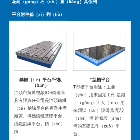
花崗（gǎng）石（shí）量（liàng）具係列
平台附件係（xì）列（liè）
在線谘詢
在線谘詢
鑄鐵（tiě）平台/平板
T型槽平台
（bǎn）
T型槽平台用途：主要
適
泊頭市黄瓜视频IOS鑄造量
（yào）用來固定工件,是鉗
作,
具有限責任公司是泊頭鑄鐵
工（gōng）工人（rén）用
準
（tiě）檢驗平台的專業生產
來調試（shì）設備,裝配設
測量
廠家。供應鑄鐵基礎平台、
（shè）備,維修設（shè）
（j
鑄鐵劃線平台、鑄（zhù）
備的基礎工作（zuò）平
偏差
鐵
台。