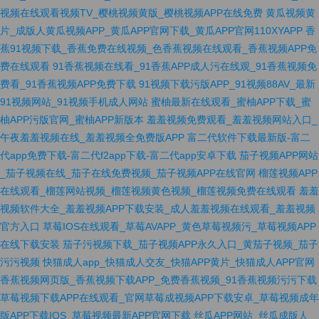
视频在线观看视频TV_樱桃视频黄版_樱桃视频APP在线免费
黄瓜视频黄
片_成版人黄瓜视频APP_黄瓜APP官网下载_黄瓜APP官网110XYAPP
香
蕉91视频下载_香蕉免费在线视频_色香蕉视频在线观看_香蕉视频APP免
费在线观看
91香蕉视频在线看_91香蕉APP成人污在线观_91香蕉视频免
费看_91香蕉视频APP免费下载
91视频下载污版APP_91视频88AV_最新
91视频网站_91视频手机成人网站
蜜柚最新在线观看_蜜柚APP下载_蜜
柚APP污版官网_蜜柚APP新版本
羞羞视频免费观看_羞羞视频网站入口_
午夜羞羞视频在线_羞羞视频全免费版APP
富二代软件下载最新版-富二
代app免费下载-富二代f2app下载-富二代app安卓下载
茄子视频APP网站
_茄子视频在线_茄子在线免费视频_茄子视频APP在线官网
榴莲视频APP
在线观看_榴莲网站视频_榴莲视频黄色视频_榴莲视频免费在线观看
羞羞
视频软件大全_羞羞视频APP下载安装_成人羞羞视频在线观看_羞羞视频
官方入口
草莓IOS在线观看_草莓AVAPP_黄色草莓视频污_草莓视频APP
在线下载安装
茄子污视频下载_茄子视频APP永久入口_黄茄子视频_茄子
污污视频
快猫成人app_快猫成人交友_快猫APP黄片_快猫成人APP官网
香蕉视频网页版_香蕉视频下载APP_免费香蕉视频_91香蕉视频污污下载
草莓视频下载APP在线观看_官网草莓成视频APP下载安卓_草莓视频成年
版APP下载IOS_草莓视频最新APP官网下载
丝瓜APP网站_丝瓜成版人