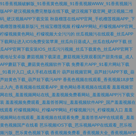
91香蕉视频破解版_91香蕉黄色视频_91香蕉视频WWW_91香蕉视频污
版APP
硬汉视频免费完整版在线下载_硬汉视频下载官网_硬汉视频二维
码_硬汉视频APP下载安装
秋葵榴莲在线APP官网_手机榴莲视频APP_下
载榴莲微视最新版污_性福宝榴莲视频
柠檬APP网站_柠檬视频APP官网_
柠檬视频黄色网站_柠檬视频大全污污的
丝瓜视频污在线观看_丝瓜APP
下载网址进入IOS免费安装苹果_丝瓜向日葵成人_丝瓜在线APP下载
丝
瓜APP官网下载安装IOS_丝瓜污污视频_丝瓜下载黄色_丝瓜APP官网下
载地址安卓版
蘑菇视频下载渠道_蘑菇视频无限观看国产甜美传媒_成人
APP蘑菇下载_蘑菇黄色视频软件下载
免费看片APP_91看片网站下载
_91看片入口_成人手机在线看片
葫芦娃视频官网_葫芦娃污APP下载_葫
芦娃黄色下载_葫芦娃下载污APP
香蕉色视频在线观看_香蕉视频18岁禁
止入内_香蕉视频在线观看APP_黄色网站香蕉视频在线观看
羞羞视频官
网在线_羞羞视频网站在线_羞羞视频免费看网站_羞羞视频APP污下载安
装
羞羞视频免费观看_羞羞答答网址_羞羞视频软件APP_国产羞羞视频在
线观看
柠檬视频网站_柠檬APP网站_柠檬视频污污_柠檬视频入口
羞羞
视频网站在线观看_羞羞视频在线观看免费_羞羞答答APP在线观看_羞羞
黄色视频国产在线看
芭乐视频IOS下载_芭乐视频APP在线观看_芭乐视
频污版_芭乐黄色视频下载
香蕉视频免费看_香蕉视频大全_香蕉视频APP