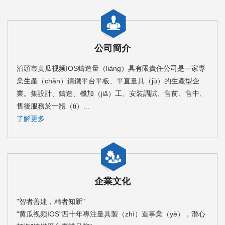
公司簡介
泊頭市黄瓜视频IOS鑄造量（liàng）具有限責任公司是一家專
業生產（chǎn）鑄鐵平台平板、平直量具（jù）的生產型企
業。集設計、鑄造、機加（jiā）工、安裝調試、售前、售中、
售後服務於一體（tǐ）...
了解更多
企業文化
"智者善建，精者知新"
"黄瓜视频IOS"四十年專注量具製（zhì）造事業（yè），潛心