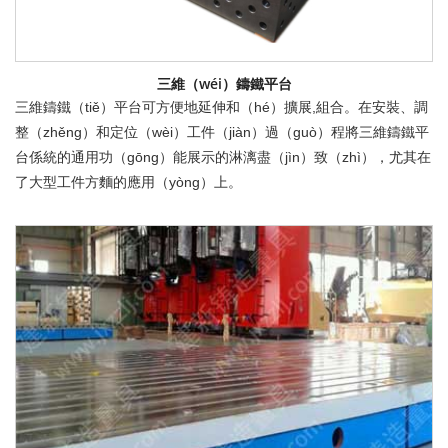
三維（wéi）鑄鐵平台
三維鑄鐵（tiě）平台可方便地延伸和（hé）擴展,組合。在安裝、調
整（zhěng）和定位（wèi）工件（jiàn）過（guò）程將三維鑄鐵平
台係統的通用功（gōng）能展示的淋漓盡（jìn）致（zhì），尤其在
了大型工件方麵的應用（yòng）上。