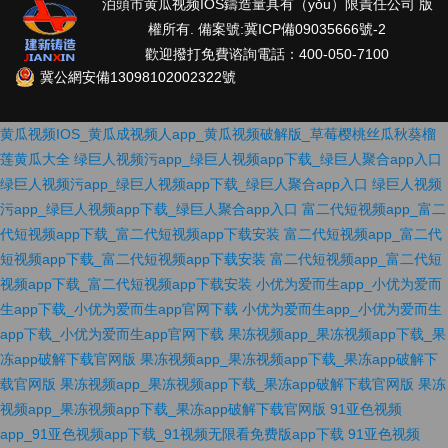
泊頭市黄瓜视频IOS鑄造量具有（yǒu）限責任公司 版
權所有. 備案號:
冀ICP備09035666號-2
歡迎撥打免費谘詢電話：400-050-7100
冀公網安備13098102002322號
黄瓜视频IOS_黄瓜成视频人app_黄瓜视频破解版_草莓樱桃丝瓜秋葵榴
莲黄瓜大全
绿巨人视频污app_绿巨人视频app下载_绿巨人聚合app入口
绿巨人视频污app_绿巨人视频app下载_绿巨人聚合app入口
绿巨人视频
污app_绿巨人视频app下载_绿巨人聚合app入口
富二代短视频app_富二
代短视频app下载_富二代短视频app下载安装
富二代短视频app_富二代
短视频app下载_富二代短视频app下载安装
富二代短视频app_富二代短
视频app下载_富二代短视频app下载安装
小优为爱而生app_小优为爱而
生app下载_小优为爱而生app官网下载
小优为爱而生app_小优为爱而生
app下载_小优为爱而生app官网下载
果冻视频app_果冻视频app下载_果
冻app破解下载官网版
果冻视频app_果冻视频app下载_果冻app破解下
载官网版
果冻视频app_果冻视频app下载_果冻app破解下载官网版
果冻
视频app_果冻视频app下载_果冻app破解下载官网版
91亚色视频
app_91亚色视频app下载_91视频无限看免费版app下载
91亚色视频