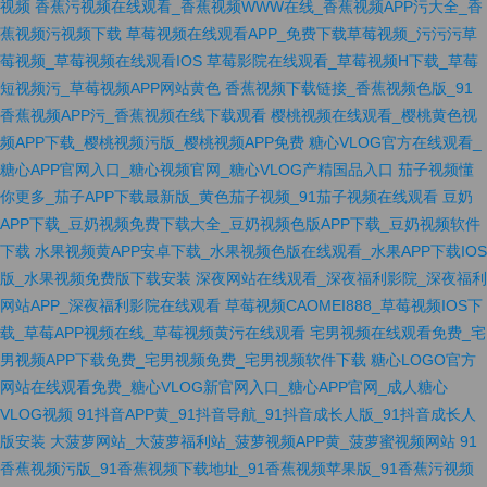
视频
香蕉污视频在线观看_香蕉视频WWW在线_香蕉视频APP污大全_香
蕉视频污视频下载
草莓视频在线观看APP_免费下载草莓视频_污污污草
莓视频_草莓视频在线观看IOS
草莓影院在线观看_草莓视频H下载_草莓
短视频污_草莓视频APP网站黄色
香蕉视频下载链接_香蕉视频色版_91
香蕉视频APP污_香蕉视频在线下载观看
樱桃视频在线观看_樱桃黄色视
频APP下载_樱桃视频污版_樱桃视频APP免费
糖心VLOG官方在线观看_
糖心APP官网入口_糖心视频官网_糖心VLOG产精国品入口
茄子视频懂
你更多_茄子APP下载最新版_黄色茄子视频_91茄子视频在线观看
豆奶
APP下载_豆奶视频免费下载大全_豆奶视频色版APP下载_豆奶视频软件
下载
水果视频黄APP安卓下载_水果视频色版在线观看_水果APP下载IOS
版_水果视频免费版下载安装
深夜网站在线观看_深夜福利影院_深夜福利
网站APP_深夜福利影院在线观看
草莓视频CAOMEI888_草莓视频IOS下
载_草莓APP视频在线_草莓视频黄污在线观看
宅男视频在线观看免费_宅
男视频APP下载免费_宅男视频免费_宅男视频软件下载
糖心LOGO官方
网站在线观看免费_糖心VLOG新官网入口_糖心APP官网_成人糖心
VLOG视频
91抖音APP黄_91抖音导航_91抖音成长人版_91抖音成长人
版安装
大菠萝网站_大菠萝福利站_菠萝视频APP黄_菠萝蜜视频网站
91
香蕉视频污版_91香蕉视频下载地址_91香蕉视频苹果版_91香蕉污视频