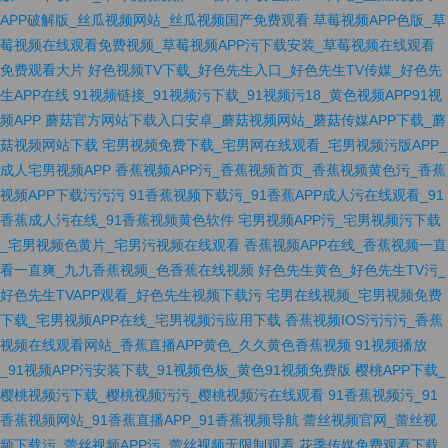
APP破解版_丝瓜视频网站_丝瓜视频国产免费观看
草莓视频APP色版_草
莓视频在线观看免费视频_草莓视频APP污下载安装_草莓视频在线观看
免费观看大片
好色视频TV下载_好色先生入口_好色先生TV传媒_好色先
生APP在线
91视频链接_91视频污下载_91视频污18_黄色视频APP91视
频APP
蘑菇官方网站下载入口安卓_蘑菇视频网站_蘑菇传媒APP下载_蘑
菇视频网站下载
宅男视频免费下载_宅男网在线观看_宅男视频污版APP_
成人宅男视频APP
香蕉视频APP污_香蕉视频首页_香蕉视频黄色污_香蕉
视频APP下载污污污
91香蕉视频下载污_91香蕉APP成人污在线观看_91
香蕉成人污在线_91香蕉视频黄色软件
宅男视频APP污_宅男视频污下载
_宅男视频色黄片_宅男污视频在线观看
香蕉视频APP在线_香蕉视频一直
看一直爽_九九香蕉视频_色香蕉在线视频
好色先生黄色_好色先生TV污_
好色先生TVAPP观看_好色先生视频下载污
宅男在线视频_宅男视频免费
下载_宅男视频APP在线_宅男视频污应用下载
香蕉视频IOS污污污_香蕉
视频在线观看网站_香蕉直播APP黄色_久久黄色香蕉视频
91视频播放
_91视频APP污安装下载_91视频色板_黄色91视频免费版
樱桃APP下载_
樱桃视频污下载_樱桃视频污污_樱桃视频污在线观看
91香蕉视频污_91
香蕉视频网站_91香蕉直播APP_91香蕉视频导航
蕾丝视频官网_蕾丝视
频下载污_蕾丝视频APP污_蕾丝视频无限制观看
花季传媒免费观看下载_