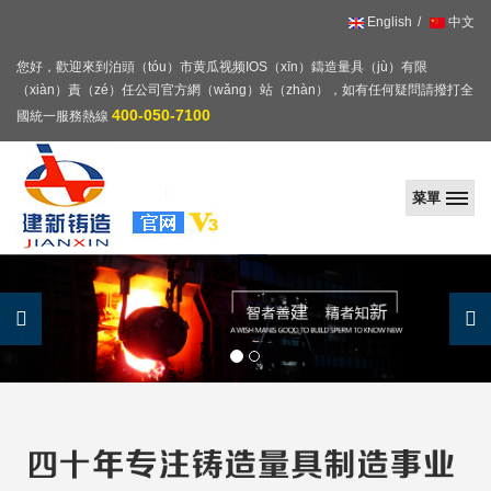
English
中文
您好，歡迎來到泊頭（tóu）市黄瓜视频IOS（xīn）鑄造量具（jù）有限
（xiàn）責（zé）任公司官方網（wǎng）站（zhàn），如有任何疑問請撥打全
400-050-7100
國統一服務熱線
菜單
黄
瓜
视
频
IOS