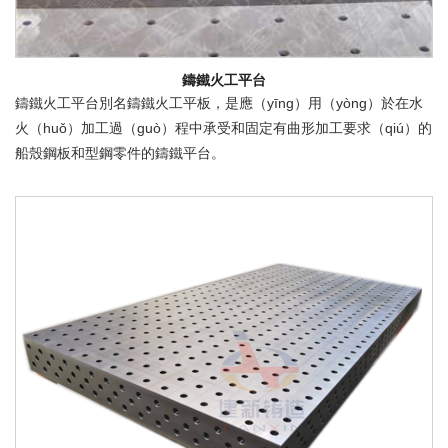
鑄鐵火工平台
鑄鐵火工平台別名鑄鐵火工平板，是應（yīng）用（yòng）於在水
火（huǒ）加工過（guò）程中承受和固定有曲形加工要求（qiú）的
船殼鋼板和型鋼零件的鑄鐵平台。