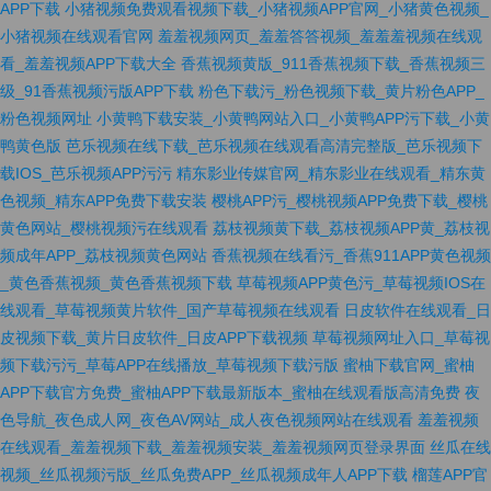
APP下载
小猪视频免费观看视频下载_小猪视频APP官网_小猪黄色视频_
小猪视频在线观看官网
羞羞视频网页_羞羞答答视频_羞羞羞视频在线观
看_羞羞视频APP下载大全
香蕉视频黄版_911香蕉视频下载_香蕉视频三
级_91香蕉视频污版APP下载
粉色下载污_粉色视频下载_黄片粉色APP_
粉色视频网址
小黄鸭下载安装_小黄鸭网站入口_小黄鸭APP污下载_小黄
鸭黄色版
芭乐视频在线下载_芭乐视频在线观看高清完整版_芭乐视频下
载IOS_芭乐视频APP污污
精东影业传媒官网_精东影业在线观看_精东黄
色视频_精东APP免费下载安装
樱桃APP污_樱桃视频APP免费下载_樱桃
黄色网站_樱桃视频污在线观看
荔枝视频黄下载_荔枝视频APP黄_荔枝视
频成年APP_荔枝视频黄色网站
香蕉视频在线看污_香蕉911APP黄色视频
_黄色香蕉视频_黄色香蕉视频下载
草莓视频APP黄色污_草莓视频IOS在
线观看_草莓视频黄片软件_国产草莓视频在线观看
日皮软件在线观看_日
皮视频下载_黄片日皮软件_日皮APP下载视频
草莓视频网址入口_草莓视
频下载污污_草莓APP在线播放_草莓视频下载污版
蜜柚下载官网_蜜柚
APP下载官方免费_蜜柚APP下载最新版本_蜜柚在线观看版高清免费
夜
色导航_夜色成人网_夜色AV网站_成人夜色视频网站在线观看
羞羞视频
在线观看_羞羞视频下载_羞羞视频安装_羞羞视频网页登录界面
丝瓜在线
视频_丝瓜视频污版_丝瓜免费APP_丝瓜视频成年人APP下载
榴莲APP官