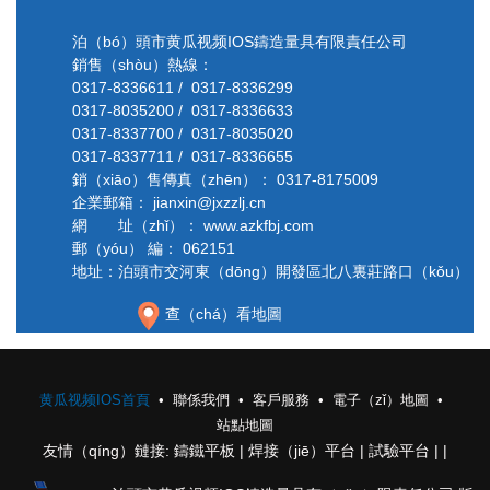
泊（bó）頭市黄瓜视频IOS鑄造量具有限責任公司
銷售（shòu）熱線：
0317-8336611 / 0317-8336299
0317-8035200 / 0317-8336633
0317-8337700 / 0317-8035020
0317-8337711 / 0317-8336655
銷（xiāo）售傳真（zhēn）： 0317-8175009
企業郵箱：
jianxin@jxzzlj.cn
網 址（zhǐ）： www.azkfbj.com
郵（yóu） 編： 062151
地址：泊頭市交河東（dōng）開發區北八裏莊路口（kǒu）
查（chá）看地圖
黄瓜视频IOS首頁
聯係我們
客戶服務
電子（zǐ）地圖
站點地圖
友情（qíng）鏈接:
鑄鐵平板
|
焊接（jiē）平台
|
試驗平台
|
|