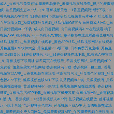
成人_香蕉视频免费在线
羞羞视频黄色_羞羞视频在线免费_很污的羞羞视
频_羞羞视频变态APP入口
91香蕉视频黄色_91香蕉视频污污污下载_91
香蕉视频APP官网_91香蕉视频下载链接
丝瓜视频看污片APP_丝瓜视频
在线观看入口_秋葵视频丝瓜视频_丝瓜视频IOS官方
向日葵成人网站_向
日葵污视频APP下载_成人向日葵视频_向日葵视频污APP在线观看
桃子
视频APP_桃子视频污_一色桃子AV在线_桃子视频在线观看高清免费视频
丝瓜视频黄片_丝瓜视频在线观看_黄色APP丝瓜_丝瓜视频网站在线观看
秀色直播APP软件大全_秀色直播IOS版下载_日本免费秀色直播_秀色直
播IOS特黄片
91香蕉视频污污污_91香蕉视频在线下载_91香蕉APP官网
_91香蕉视频下载网址
羞羞网页在线观看_羞羞视频网站_羞羞视频APP
免费看_羞羞色院91精品网站
香蕉视频污下载_香蕉视频一区二区_香蕉
视频官网APP_大香蕉视频在线观看
丝瓜视频污片_丝瓜着色的视频_丝瓜
色板APP下载_丝瓜视频色版APP下载
黄瓜视频APP黄_黄瓜视频污_黄瓜
视频在线播放_黄瓜视频APP下载地址
香蕉视频网站在线观看_香蕉视频
链接_香蕉视频污APP下载_香蕉视频下载安装黄
香蕉视频网站_香蕉视频
H版_九一香蕉视频_91成香蕉视频人APP污
芭乐视频在线播放_芭乐视频
污下载十八禁_芭乐视频黄色网站_芭乐视频下载APP
羞羞的视频在线观
看_羞羞视频免费入口网站_免费羞羞视频APP_午夜羞羞视频在线观看
香