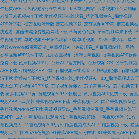
视频下载
好色先生TVAPP_好色先生下载安装_好色先生污污版_好色先
生色黄APP
玉米视频污污在线观看_玉米黄色网站_玉米视频污不要插痛_
老版玉米视频APP下载
榴莲视频污在线观看_榴莲视频黄色_榴莲视频
APP污下载_榴莲视频污污版
蘑菇视频下载_蘑菇视频APP黄_蘑菇视频在
线观看_蘑菇传媒免费视频网站下载
草莓黄色视频_草莓视频苹果下载_草
莓视频毛片_草莓视频APP在线观看下载
草莓视频二维码下载入口_草莓
视频WWW在线观看高清_草莓视频APP免费观看_草莓视频站推广网站
香蕉视频APP软件下载_九九香蕉视频_污污香蕉视频_香蕉视频APP软件
免费下载
芭乐视频APP污_芭乐APP官方网站_芭乐视频IOS_芭乐视频频
APP下载
石榴视频APP下载_石榴视频在线观看_石榴视频色版_石榴视频
污下载
榴莲APP下载污_榴莲视频在线_榴莲视频APP18_榴莲视频成人下
载大全
茄子视频APP下载_茄子视频你懂的_茄子黄色网站_茄子视频黄下
载
黄瓜视频APP黄_黄瓜视频APP下载地址_黄瓜视频APP免费下载_黄瓜
视频APP下载安装
香蕉视频APP下载_香蕉视频一区_国产香蕉视频黄色_
香蕉视频APP在线下载
香蕉视频导航_香蕉视频污视频_香蕉视频在线下
载APP_成人香蕉视频在线观看
91香蕉视频破解版_香蕉视频污污_91香
蕉视频成人_91香蕉视频APP污污
榴莲视频成人APP_榴莲视频下载_榴莲
视频大全_性福宝榴莲视频
91香蕉APP成人污在线_91香蕉成人APP下载