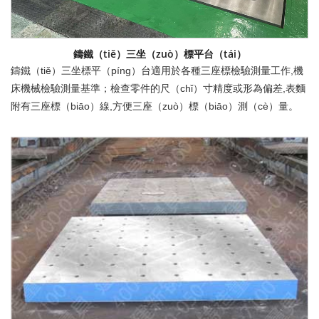
鑄鐵（tiě）三坐（zuò）標平台（tái）
鑄鐵（tiě）三坐標平（píng）台適用於各種三座標檢驗測量工作,機
床機械檢驗測量基準；檢查零件的尺（chǐ）寸精度或形為偏差,表麵
附有三座標（biāo）線,方便三座（zuò）標（biāo）測（cè）量。