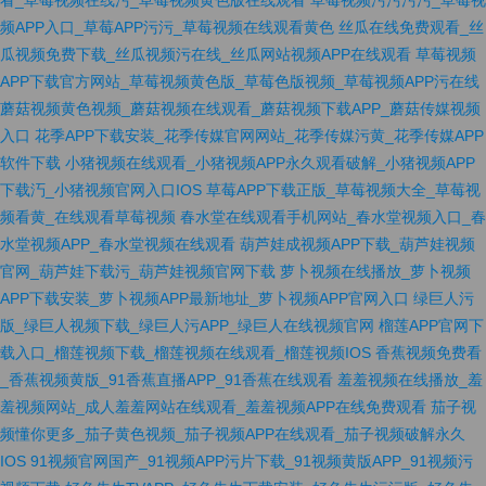
频APP入口_草莓APP污污_草莓视频在线观看黄色
丝瓜在线免费观看_丝
瓜视频免费下载_丝瓜视频污在线_丝瓜网站视频APP在线观看
草莓视频
APP下载官方网站_草莓视频黄色版_草莓色版视频_草莓视频APP污在线
蘑菇视频黄色视频_蘑菇视频在线观看_蘑菇视频下载APP_蘑菇传媒视频
入口
花季APP下载安装_花季传媒官网网站_花季传媒污黄_花季传媒APP
软件下载
小猪视频在线观看_小猪视频APP永久观看破解_小猪视频APP
下载汅_小猪视频官网入口IOS
草莓APP下载正版_草莓视频大全_草莓视
频看黄_在线观看草莓视频
春水堂在线观看手机网站_春水堂视频入口_春
水堂视频APP_春水堂视频在线观看
葫芦娃成视频APP下载_葫芦娃视频
官网_葫芦娃下载污_葫芦娃视频官网下载
萝卜视频在线播放_萝卜视频
APP下载安装_萝卜视频APP最新地址_萝卜视频APP官网入口
绿巨人污
版_绿巨人视频下载_绿巨人污APP_绿巨人在线视频官网
榴莲APP官网下
载入口_榴莲视频下载_榴莲视频在线观看_榴莲视频IOS
香蕉视频免费看
_香蕉视频黄版_91香蕉直播APP_91香蕉在线观看
羞羞视频在线播放_羞
羞视频网站_成人羞羞网站在线观看_羞羞视频APP在线免费观看
茄子视
频懂你更多_茄子黄色视频_茄子视频APP在线观看_茄子视频破解永久
IOS
91视频官网国产_91视频APP污片下载_91视频黄版APP_91视频污