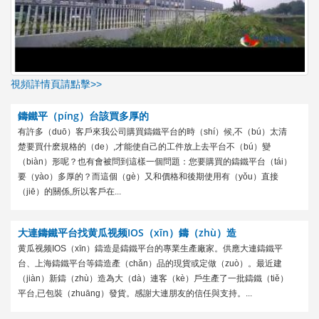
視頻詳情頁請點擊>>
鑄鐵平（píng）台該買多厚的
有許多（duō）客戶來我公司購買鑄鐵平台的時（shí）候,不（bú）太清
楚要買什麽規格的（de）,才能使自己的工件放上去平台不（bú）變
（biàn）形呢？也有會被問到這樣一個問題：您要購買的鑄鐵平台（tái）
要（yào）多厚的？而這個（gè）又和價格和後期使用有（yǒu）直接
（jiē）的關係,所以客戶在...
大連鑄鐵平台找黄瓜视频IOS（xīn）鑄（zhù）造
黄瓜视频IOS（xīn）鑄造是鑄鐵平台的專業生產廠家。供應大連鑄鐵平
台、上海鑄鐵平台等鑄造產（chǎn）品的現貨或定做（zuò）。最近建
（jiàn）新鑄（zhù）造為大（dà）連客（kè）戶生產了一批鑄鐵（tiě）
平台,已包裝（zhuāng）發貨。感謝大連朋友的信任與支持。...