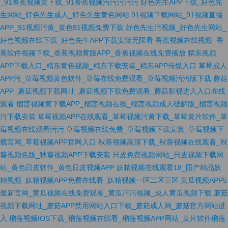
_91香蕉视频黄下载_91香蕉视频污污污污污
好色先生APP下载_好色先
生网站_好色先生成人_好色先生黄色网站
91视频下载网站_91视频直播
APP_91视频污黄_黄色91视频免费下载
好色先生污视频_好色先生网站_
好色视频在线下载_好色先生APP下载安装无限看
香蕉视频在线视频_香
蕉软件视频下载_香蕉视频黄版APP_香蕉视频在线免费播放
精东视频
APP下载入口_精东黄色视频_精东下载安装_精东APP传媒入口
草莓成人
APP污_草莓视频黄色软件_草莓在线免费观看_草莓视频污污版下载
蘑菇
APP_蘑菇视频下载网址_蘑菇视频下载免费观看_蘑菇影视进入入口在线
观看
榴莲视频黄下载APP_榴莲视频在线_榴莲视频成人破解版_榴莲视频
污下载安装
草莓视频APP在线观看_草莓视频污黄下载_草莓黄片软件_草
莓视频在线观看污污
草莓视频在线免费_草莓视频下载安装_草莓视频下
载官网_草莓视频APP官网入口
秋葵视频高清下载_秋葵视频在线观看_秋
葵视频色版_秋葵视频APP下载安装
日皮免费视频网站_日皮视频下载网
站_黄色日皮软件_黄色日皮视频APP
妖精视频在线观看18_国产精品妖
精视频_妖精视频APP免费在线看_妖精视频一区二区三区
黄瓜视频APP5
最新官网_黄瓜视频在线免费观看_黄瓜污污视频_成人黄瓜视频下载
蘑菇
视频下载网址_蘑菇APP禁用网站入口下载_蘑菇成人网_蘑菇官方网站进
入
榴莲视频IOS下载_榴莲视频在线看_榴莲视频APP网站_黄片软件榴莲